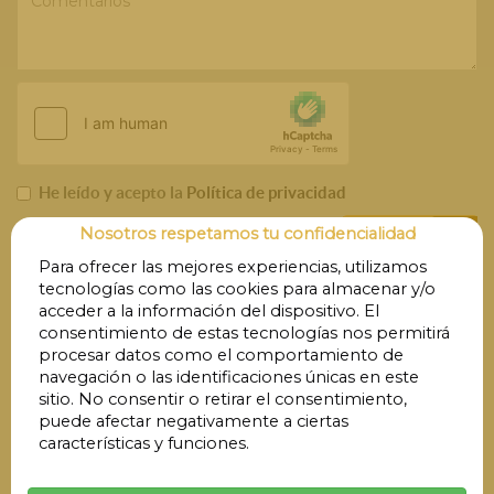
He leído y acepto la
Política de privacidad
Nosotros respetamos tu confidencialidad
Enviar
Para ofrecer las mejores experiencias, utilizamos
tecnologías como las cookies para almacenar y/o
Parking La Salud
acceder a la información del dispositivo. El
consentimiento de estas tecnologías nos permitirá
procesar datos como el comportamiento de
Contacto:
961 33 58 09
|
navegación o las identificaciones únicas en este
parking.lasalud@gmail.com
sitio. No consentir o retirar el consentimiento,
C/ Lorenzo Palmireño, 14, 46021 Valencia
puede afectar negativamente a ciertas
características y funciones.
Parking Consellería