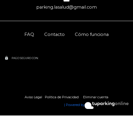
parking.lasalud@gmail.com
FAQ
Contacto
Cómo funciona
lock
PAGO SEGURO CON:
Aviso Legal
·
Política de Privacidad
·
·
Eliminar cuenta
| Powered by